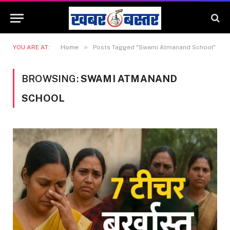
»
YOU ARE AT:
Home
Posts Tagged "Swami Atmanand School"
BROWSING:
SWAMI ATMANAND
SCHOOL