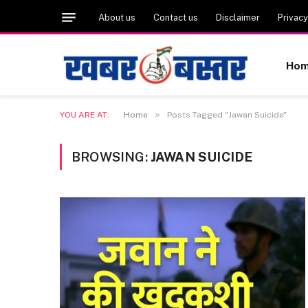
About us
Contact us
Disclaimer
Privacy
Ho
»
YOU ARE AT:
Home
Posts Tagged "Jawan Suicide"
BROWSING:
JAWAN SUICIDE