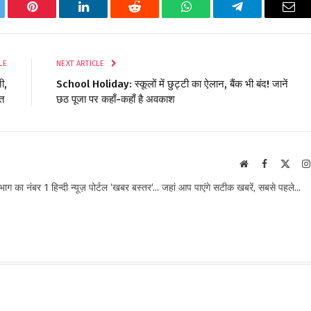
tter
Pinterest
LinkedIn
Reddit
WhatsApp
Telegram
Ema
LE
NEXT ARTICLE
ी,
School Holiday: स्कूलों में छुट्टी का ऐलान, बैंक भी बंद! जानें
ात
छठ पूजा पर कहाँ-कहाँ है अवकाश
Website
Facebook
X
(Twit
ा नंबर 1 हिन्दी न्यूज़ पोर्टल ‘खबर बस्तर‘... जहां आप पाएंगे सटीक खबरें, सबसे पहले...