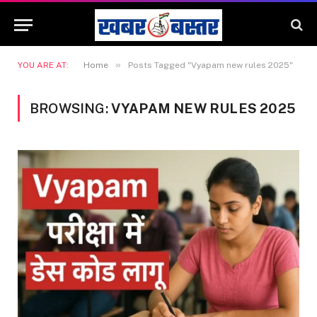
»
YOU ARE AT:
Home
Posts Tagged "Vyapam new rules 2025"
BROWSING:
VYAPAM NEW RULES 2025