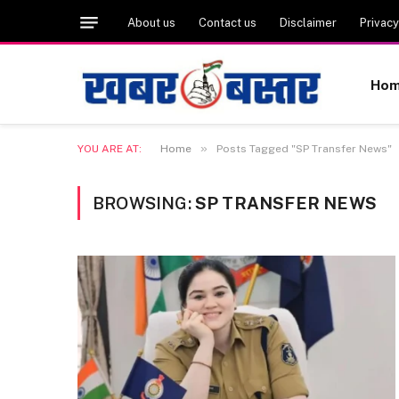
About us
Contact us
Disclaimer
Privacy
Ho
»
YOU ARE AT:
Home
Posts Tagged "SP Transfer News"
BROWSING:
SP TRANSFER NEWS