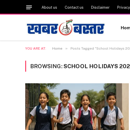
About us
Contact us
Disclaimer
Privacy
Ho
»
YOU ARE AT:
Home
Posts Tagged "School Holidays 20
BROWSING:
SCHOOL HOLIDAYS 20