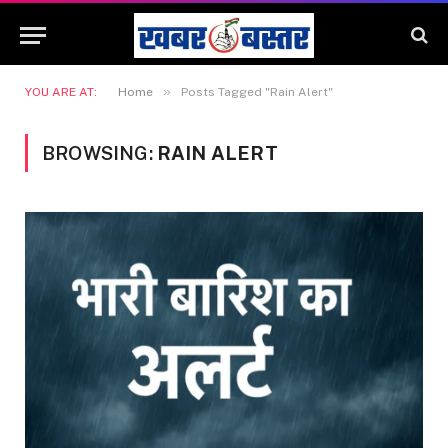
»
YOU ARE AT:
Home
Posts Tagged "Rain Alert"
BROWSING:
RAIN ALERT