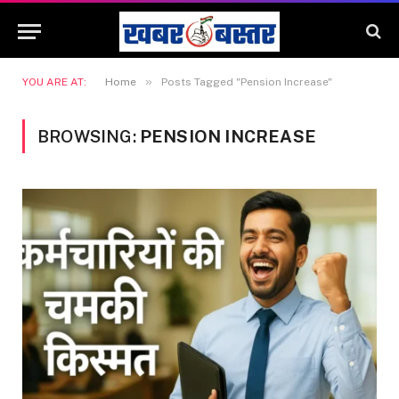
»
YOU ARE AT:
Home
Posts Tagged "Pension Increase"
BROWSING:
PENSION INCREASE