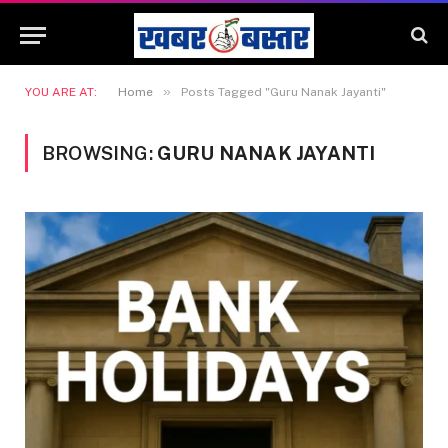
»
YOU ARE AT:
Home
Posts Tagged "Guru Nanak Jayanti"
BROWSING:
GURU NANAK JAYANTI