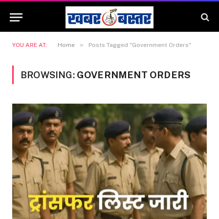
»
YOU ARE AT:
Home
Posts Tagged "Government Orders"
BROWSING:
GOVERNMENT ORDERS