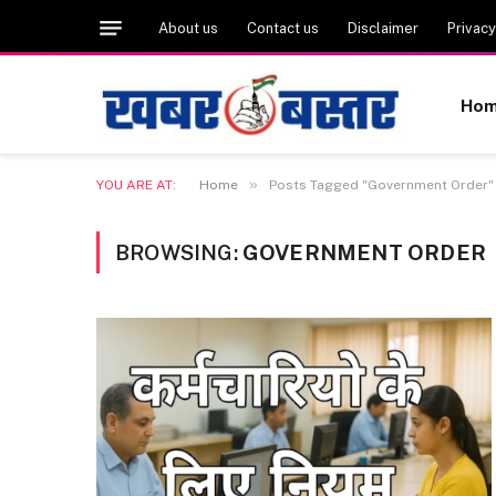
About us
Contact us
Disclaimer
Privacy
Ho
»
YOU ARE AT:
Home
Posts Tagged "Government Order"
BROWSING:
GOVERNMENT ORDER