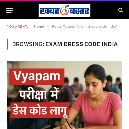
»
YOU ARE AT:
Home
Posts Tagged "exam dress code India"
BROWSING:
EXAM DRESS CODE INDIA