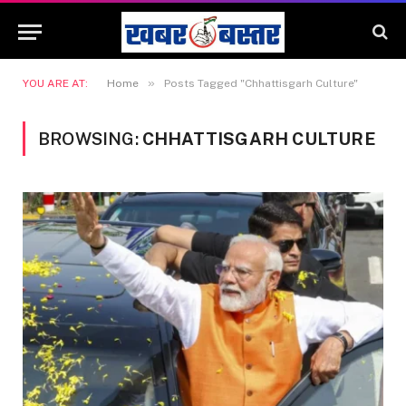
»
YOU ARE AT:
Home
Posts Tagged "Chhattisgarh Culture"
BROWSING:
CHHATTISGARH CULTURE