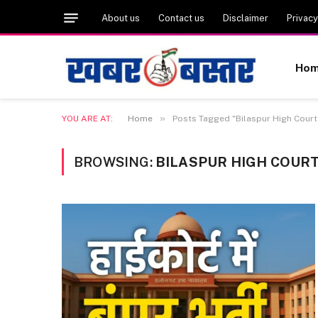
About us
Contact us
Disclaimer
Privacy
Ho
»
YOU ARE AT:
Home
Posts Tagged "Bilaspur High Court
BROWSING:
BILASPUR HIGH COURT