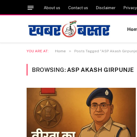
About us
Contact us
Disclaimer
Privacy
Ho
»
YOU ARE AT:
Home
Posts Tagged "ASP Akash Girpunje
BROWSING:
ASP AKASH GIRPUNJE