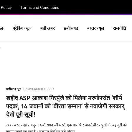
 Policy
Terms and Conditions
me
ब्रेकिंग न्यूज
बड़ी खबर
छत्तीसगढ़
बस्तर न्यूज़
राजनीति
"
छत्तीसगढ़ न्यूज़
NOVEMBER 1, 2025
शहीद ASP आकाश गिरपुंजे को मिलेगा मरणोपरांत ‘शौर्य
पदक’, 14 जवानों को ‘वीरता सम्मान’ से नवाजेगी सरकार,
देखें पूरी सूची!
खबर बस्तर @ रायपुर। छत्तीसगढ़ की धरती एक बार फिर अपने वीर सपूतों की बहादुरी को
सलाम करने जा रही है। नक्सल मोर्चे पर डटे पुलिस…