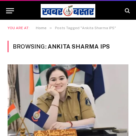
»
YOU ARE AT:
Home
Posts Tagged "Ankita Sharma IPS"
BROWSING:
ANKITA SHARMA IPS